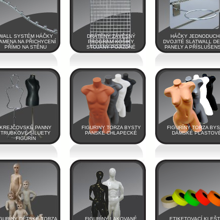
WALL SYSTÉM HÁČKY
DRÁTĚNÝ ZÁVĚSNÝ
HÁČKY JEDNODUCH
AMENA NA PŘICHYCENÍ
PROGRAM KOŠÍKY
DVOJITÉ SLATWALL D
PŘÍMO NA STĚNU
STOJANY POJIZDNÉ
PANELY A PŘÍSLUŠENS
KREJČOVSKÉ PANNY
FIGURINY TORZA BYSTY
FIGURÍNY TORZA BY
TRUBKOVÉ SILUETY
PANSKÉ CHLAPECKÉ
DÁMSKÉ PLASTOV
FIGURÍN
GURÍNY DĚTSKÉ,TORZA
FIGURÍNY LAKOVANÉ
ETIKETOVACÍ KLEŠ