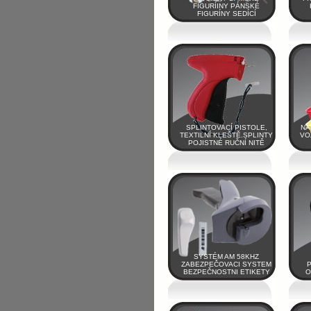
FIGURÍINY PÁNSKÉ
FIGURÍNY SEDÍCÍ
SPLINTOVACÍ PISTOLE,
NÁ
TEXTILNÍ KLEŠTĚ.SPLINTY
VO
POJISTNÉ RUČNÍ NITĚ
SYSTÉM AM 58KHZ
ZABEZPEČOVACI SYSTEM
P
BEZPEČNOSTNI ETIKETY
O