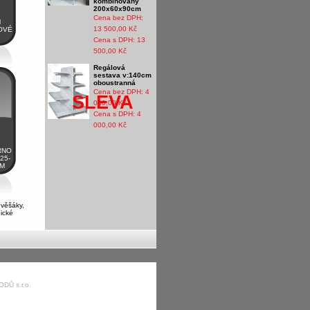
kombinovaný
200x60x90cm
Cena bez DPH:
M
13 500,00 Kč
OVÉ
Cena s DPH: 13
500,00 Kč
Regálová
sestava v:140cm
oboustranná
Cena bez DPH:
4
SLEVA
000,00 Kč
Cena s DPH: 4
000,00 Kč
RNO
25-
MM
 věšáky,
nické
DŮ s.r.o.