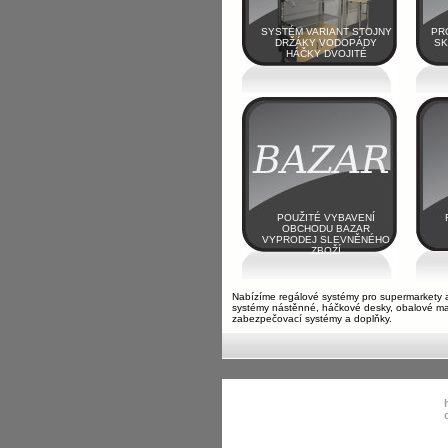
SYSTÉM VARIANT STOJNY
PR
DRŽÁKY VODOPÁDY
SK
HÁČKY DVOJITÉ
POUŽITÉ VYBAVENÍ
OBCHODU BAZAR
VYPRODEJ SLEVNĚNÉHO
ZBOŽÍ
Nabízíme regálové systémy pro supermarkety a o
systémy nástěnné, háčkové desky, obalové mate
zabezpečovací systémy a doplňky.