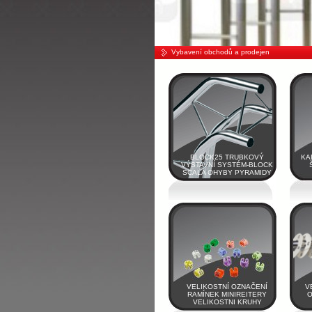
Vybavení obchodů a prodejen
BLOCK25 TRUBKOVÝ
KA
VÝSTAVNÍ SYSTÉM-BLOCK
SCALA OHYBY PYRAMIDY
VELIKOSTNÍ OZNAČENÍ
V
RAMÍNEK MINIREITERY
O
VELIKOSTNI KRUHY