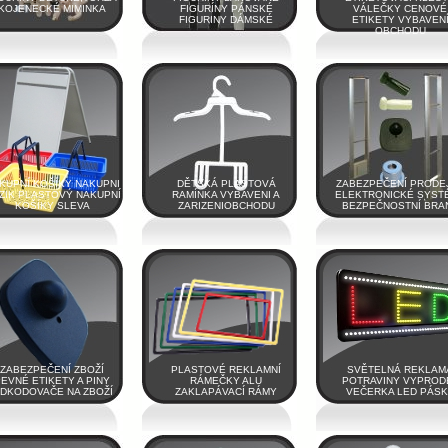
KOJENECKÉ MIMINKA
FIGURÍNY PÁNSKÉ
VÁLEČKY CENOVÉ
FIGURINY DÁMSKÉ
ETIKETY VYBAVEN
OBCHODU
KUPNÍ KOŠÍKY NAKUPNI
DĚTSKÁ PLASTOVÁ
ZABEZPEČENÍ PRODE
ZIK PLASTOVÝ NAKUPNÍ
RAMÍNKA VYBAVENI A
ELEKTRONICKÉ SYST
KOŠÍKY SLEVA
ZARIZENIOBCHODU
BEZPEČNOSTNÍ BRA
ZABEZPEČENÍ ZBOŽÍ
PLASTOVÉ REKLAMNÍ
SVĚTELNÁ REKLAM
EVNÉ ETIKETY A PINY
RÁMEČKY ALU
POTRAVINY VYPROD
DKODOVAČE NA ZBOŽÍ
ZAKLAPÁVACÍ RÁMY
VEČERKA LED PÁS