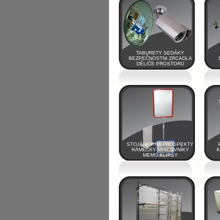
TABURETY SEDÁKY
BEZPEČNOSTNI ZRCADLA
DĚLIČE PROSTORU
STOJÁNKY NA PROSPEKTY
RÁMEČKY MINCOVNÍKY
K
MEMO KLIPSY