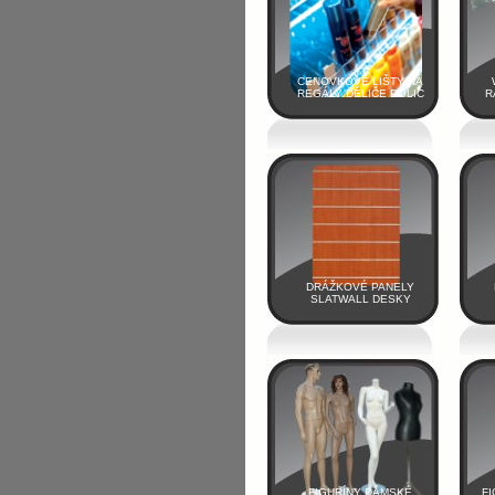
CENOVKOVÉ LIŠTY NA
REGÁLY DĚLIČE POLIC
R
DRÁŽKOVÉ PANELY
SLATWALL DESKY
FIGURÍNY DÁMSKÉ
FI