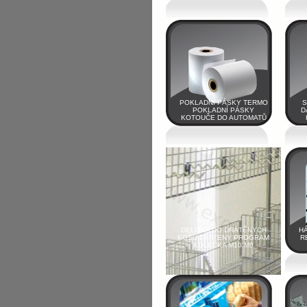
POKLADNÍ PÁSKY TERMO
S
POKLADNÍ PÁSKY
D
KOTOUČE DO AUTOMATŮ
DELITKA DO DRÁTĚNYCH
H
KOŠŮ DRATENY PROGRAM
R
KOLEČKA M10 M8