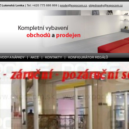
 Lutonská Lenka
| Tel: +420 775 686 869 |
prodej@expocom.cz
,
objednavky@expocom.cz
ODY A NÁPADY |
AKCE |
KONTAKTY |
KONFIGURÁTOR REGÁLŮ