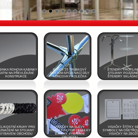
BINKA ROHOVA KABINKY
BLOCK 25 TRUBKOVÝ
ŠTENDRY PROFILIN
ŠATNI NA PŘEVLÉKÁNÍ
SYSTÉM-SPOJOVACÍ DÍLY
STOJANY POJÍZDN
KONSTRUKCE
KONCOVKY KOLEČKA
ŠTENDRY SKLÁDAC
ELIKOSTNÍ KRUHY PRO
VISAČKY NA SLEVY
VISAČKY ŠTÍTKY S
ZNAČENÍ NA STOJANY
VISAČKY DEKOR CEDULKY
SYMBOLY NA OŠETŘO
VYBAVENI OBCHODU
BANERY VYBAVENI
VISAČKY NA ZBOŽÍ
OBCHODU