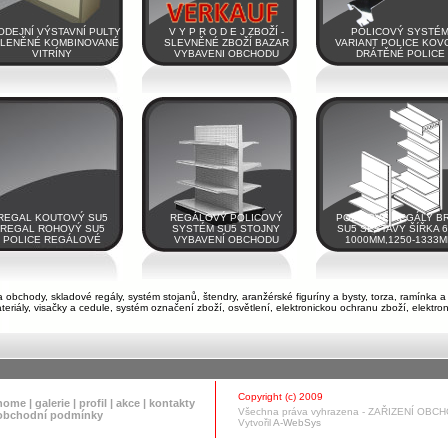
ODEJNÍ VÝSTAVNÍ PULTY
V Y P R O D E J ZBOŽÍ -
POLICOVÝ SYSTÉ
LENĚNÉ KOMBINOVANÉ
SLEVNĚNÉ ZBOŽÍ BAZAR
VARIANT POLICE KOV
VITRÍNY
VYBAVENI OBCHODU
DRÁTĚNÉ POLICE
REGAL KOUTOVÝ SU5
REGÁLOVÝ POLICOVÝ
POLICOVÉ REGÁLY B
REGAL ROHOVÝ SU5
SYSTÉM SU5 STOJNY
SU5 SESTAVY ŠÍŘKA 6
POLICE REGÁLOVÉ
VYBAVENÍ OBCHODU
1000MM,1250-1333
bchody, skladové regály, systém stojanů, štendry, aranžérské figuríny a bysty, torza, ramínka a
riály, visačky a cedule, systém označení zboží, osvětlení, elektronickou ochranu zboží, elektro
Copyright (c) 2009
home
|
galerie
|
profil
|
akce
|
kontakty
Všechna práva vyhrazena - ZAŘIZENÍ OBCHO
obchodní podmínky
Vytvořil
A-WebSys