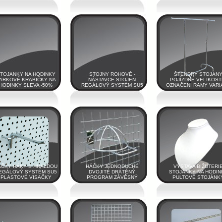
TOJANKY NA HODINKY
STOJNY ROHOVÉ -
ŠTENDRY STOJAN
ARKOVÉ KRABIČKY NA
NÁSTAVCE STOJEN
POJÍZDNÉ VELIKOST
HODINKY SLEVA -50%
REGÁLOVÝ SYSTÉM SU5
OZNAČENI RAMY VARI
ÁČKY HÁKY S HRAZDOU
HÁČKY JEDNODUCHÉ
VÝSTAVA BIŽUTERI
EGÁLOVÝ SYSTÉM SU5
DVOJITÉ DRÁTĚNÝ
STOJÁNKY NA HODIN
PLASTOVÉ VISAČKY
PROGRAM ZÁVĚSNÝ
PULTOVÉ STOJÁNK