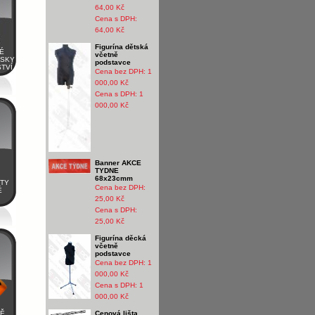
64,00 Kč
Cena s DPH:
64,00 Kč
Figurína dětská
É
včetně
ESKY
podstavce
TVÍ
Cena bez DPH:
1
000,00 Kč
Cena s DPH: 1
000,00 Kč
Banner AKCE
TYDNE
68x23cmm
STY
Cena bez DPH:
É
25,00 Kč
Cena s DPH:
25,00 Kč
Figurína děcká
včetně
podstavce
Cena bez DPH:
1
000,00 Kč
Cena s DPH: 1
000,00 Kč
TĚ
Cenová lišta