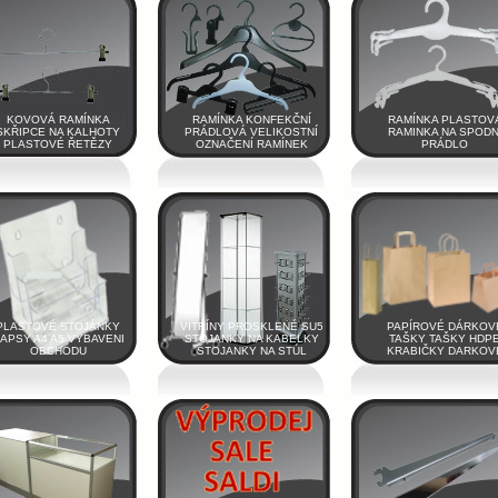
KOVOVÁ RAMÍNKA
RAMÍNKA KONFEKČNÍ
RAMÍNKA PLASTOV
SKŘIPCE NA KALHOTY
PRÁDLOVÁ VELIKOSTNÍ
RAMINKA NA SPODN
PLASTOVÉ ŘETĚZY
OZNAČENÍ RAMÍNEK
PRÁDLO
PLASTOVÉ STOJÁNKY
VITRÍNY PROSKLENÉ SU5
PAPÍROVÉ DÁRKOV
APSY A4 A5 VYBAVENI
STOJANKY NA KABELKY
TAŠKY TAŠKY HDP
OBCHODU
STOJANKY NA STÚL
KRABIČKY DARKOV