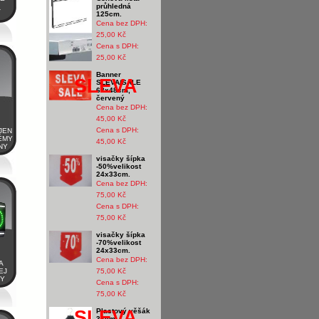
průhledná
Í
125cm.
Cena bez DPH:
25,00 Kč
Cena s DPH:
25,00 Kč
Banner
SLEVA
SLEVA/SALE
68x48cm,
červený
Cena bez DPH:
45,00 Kč
Cena s DPH:
JEN
ÉMY
45,00 Kč
NY
visačky šípka
-50%velikost
24x33cm.
Cena bez DPH:
75,00 Kč
Cena s DPH:
75,00 Kč
visačky šípka
-70%velikost
24x33cm.
Cena bez DPH:
A
EJ
75,00 Kč
KY
Cena s DPH:
75,00 Kč
SLEVA
Plastový věšák
38cm