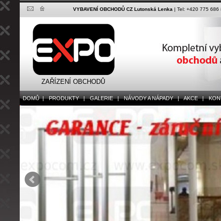
VYBAVENÍ OBCHODŮ CZ Lutonská Lenka
| Tel: +420 775 686
ZAŘÍZENÍ OBCHODŮ
DOMŮ |
PRODUKTY |
GALERIE |
NÁVODY A NÁPADY |
AKCE |
KONT