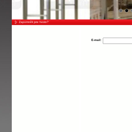
Zapomněli jste heslo?
E-mail: