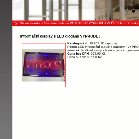
Hlavní stránka
»
Světelná reklama POTRAVINY VYPRODEJ VEČERKA LED pásky
Informační display s LED diodami VYPRODEJ
Katalogové č.:
87702_01vyprodej
Popis:
LED informační tabule s nápisem "VYPRODE
rámeček. Podklad černý s lakovaným černým rám
Cena bez DPH
: 995,00 Kč
Cena s DPH: 995,00 Kč