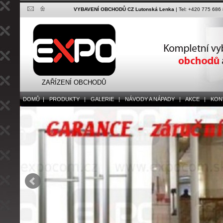
VYBAVENÍ OBCHODŮ CZ Lutonská Lenka
| Tel: +420 775 686
ZAŘÍZENÍ OBCHODŮ
DOMŮ |
PRODUKTY |
GALERIE |
NÁVODY A NÁPADY |
AKCE |
KONT