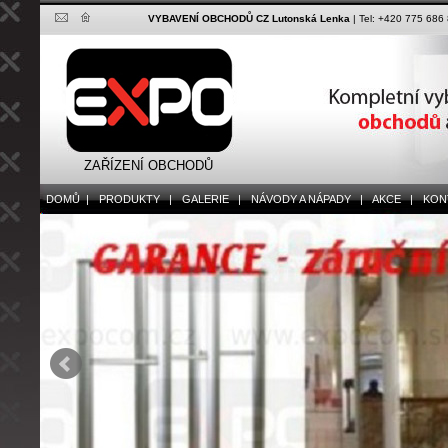
VYBAVENÍ OBCHODŮ CZ Lutonská Lenka
| Tel: +420 775 686
ZAŘÍZENÍ OBCHODŮ
DOMŮ |
PRODUKTY |
GALERIE |
NÁVODY A NÁPADY |
AKCE |
KONT