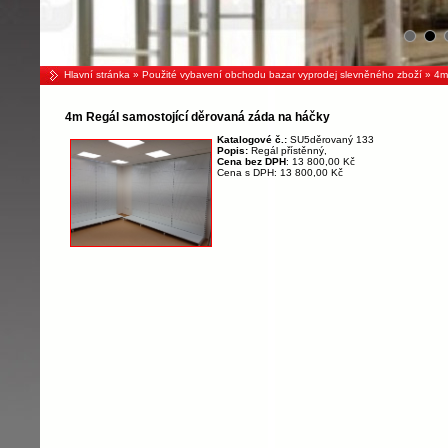
Hlavní stránka
»
Použité vybavení obchodu bazar vyprodej slevněného zboží
» 4m 
4m Regál samostojící děrovaná záda na háčky
Katalogové č.:
SU5děrovaný 133
Popis:
Regál přístěnný,
Cena bez DPH
: 13 800,00 Kč
Cena s DPH: 13 800,00 Kč