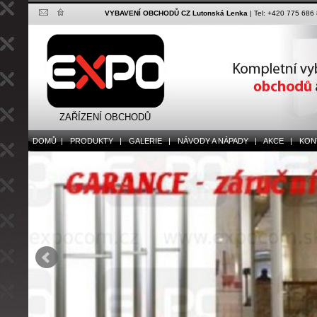
VYBAVENÍ OBCHODŮ CZ Lutonská Lenka
| Tel: +420 775 686
ZAŘÍZENÍ OBCHODŮ
DOMŮ |
PRODUKTY |
GALERIE |
NÁVODY A NÁPADY |
AKCE |
KONT