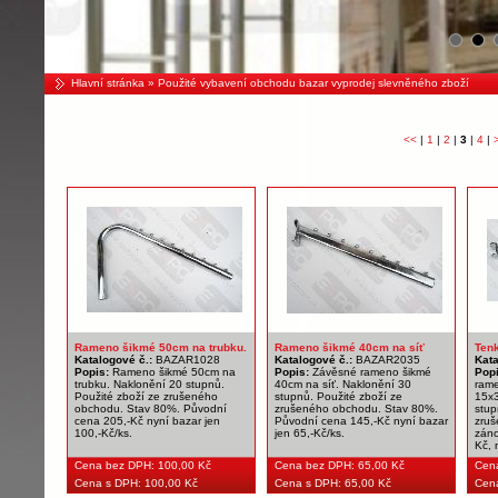
Hlavní stránka
» Použité vybavení obchodu bazar vyprodej slevněného zboží
<<
|
1
|
2
|
3
|
4
|
Rameno šikmé 50cm na trubku.
Rameno šikmé 40cm na síť
Ten
Katalogové č.:
BAZAR1028
Katalogové č.:
BAZAR2035
Kata
Popis:
Rameno šikmé 50cm na
Popis:
Závěsné rameno šikmé
Pop
trubku. Naklonění 20 stupnů.
40cm na síť. Naklonění 30
rame
Použité zboží ze zrušeného
stupnů. Použité zboží ze
15x3
obchodu. Stav 80%. Původní
zrušeného obchodu. Stav 80%.
stup
cena 205,-Kč nyní bazar jen
Původní cena 145,-Kč nyní bazar
zruš
100,-Kč/ks.
jen 65,-Kč/ks.
záno
Kč, 
Cena bez DPH:
100,00 Kč
Cena bez DPH:
65,00 Kč
Cen
Cena s DPH: 100,00 Kč
Cena s DPH: 65,00 Kč
Cena