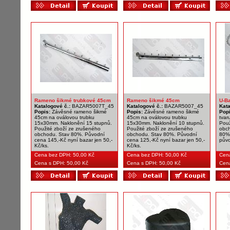
Rameno šikmé trubkové 45cm
Rameno šikmé 45cm
U-B
Katalogové č.:
BAZAR5007T_45
Katalogové č.:
BAZAR5007_45
Kata
Popis:
Závěsné rameno šikmé
Popis:
Závěsné rameno šikmé
Pop
45cm na oválovou trubku
45cm na oválovou trubku
tvar
15x30mm. Naklonění 15 stupnů.
15x30mm. Naklonění 10 stupnů.
Použ
Použité zboží ze zrušeného
Použité zboží ze zrušeného
obch
obchodu. Stav 80%. Původní
obchodu. Stav 80%. Původní
80%.
cena 145,-Kč nyní bazar jen 50,-
cena 125,-Kč nyní bazar jen 50,-
půvo
Kč/ks.
Kč/ks.
Cena bez DPH:
50,00 Kč
Cena bez DPH:
50,00 Kč
Cen
Cena s DPH: 50,00 Kč
Cena s DPH: 50,00 Kč
Cena