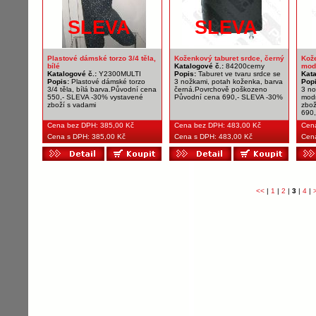
SLEVA
SLEVA
Plastové dámské torzo 3/4 těla,
Koženkový taburet srdce, černý
Kože
bílé
Katalogové č.:
84200cerny
mod
Katalogové č.:
Y2300MULTI
Popis:
Taburet ve tvaru srdce se
Kata
Popis:
Plastové dámské torzo
3 nožkami, potah koženka, barva
Pop
3/4 těla, bílá barva.Původní cena
černá.Povrchově poškozeno
3 no
550,- SLEVA -30% vystavené
Původní cena 690,- SLEVA -30%
mod
zboží s vadami
zbož
690
Cena bez DPH:
385,00 Kč
Cena bez DPH:
483,00 Kč
Cen
Cena s DPH: 385,00 Kč
Cena s DPH: 483,00 Kč
Cen
<<
|
1
|
2
|
3
|
4
|